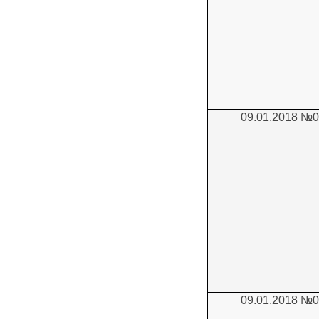
Карта сайта
Онлайн-обращения
09.01.2018 №
88530, Россия, Ленинградская
бласть, Ломоносовский район,
дер. Пеники, ул. Новая, д. 13,
пом. 31
09.01.2018 №