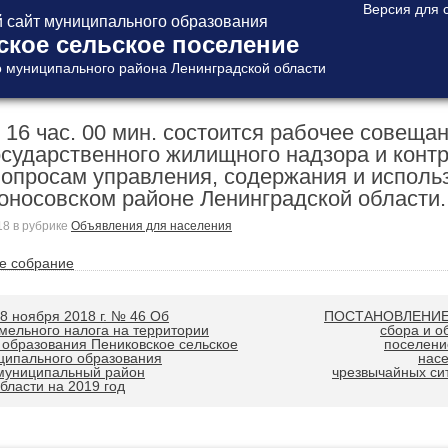
сайт муниципального образования
ское сельское поселение
 муниципального района Ленинградской области
 в 16 час. 00 мин. состоится рабочее совещ
осударственного жилищного надзора и конт
 вопросам управления, содержания и испол
оносовском районе Ленинградской области.
18
в рубрике
Объявления для населения
е собрание
 ноября 2018 г. № 46 Об
ПОСТАНОВЛЕНИЕ от
мельного налога на территории
сбора и о
 образования Пениковское сельское
поселени
ципального образования
насе
муниципальный район
чрезвычайных си
бласти на 2019 год