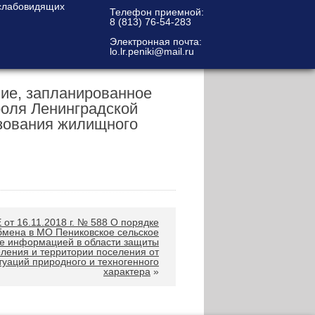
Телефон приемной:
8 (813) 76-54-283
Электронная почта:
lo.lr.peniki@mail.ru
ание, запланированное
роля Ленинградской
ьзования жилищного
 16.11.2018 г. № 588 О порядке
бмена в МО Пениковское сельское
е информацией в области защиты
ления и территории поселения от
туаций природного и техногенного
характера
»