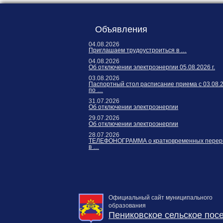
Карта сайта
Онлайн-обращения
Объявления
04.08.2026
Приглашаем трудоустроиться в …
04.08.2026
Об отключении электроэнергии 05.08.2026 г.
03.08.2026
Паспортный стол расписание приема с 03.08.
по …
31.07.2026
Об отключении электроэнергии
29.07.2026
188530, Россия, Ленинградская
Об отключении электроэнергии
область, Ломоносовский район,
28.07.2026
ТЕЛЕФОНОГРАММА о кратковременных перер
дер. Пеники, ул. Новая, д. 13,
в …
пом. 31
Официальный сайт муниципального
образования
Пениковское сельское пос