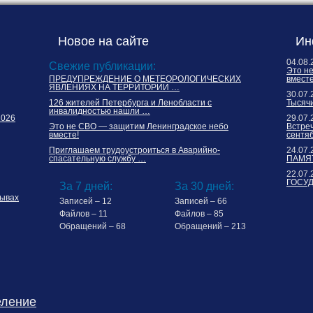
Новое на сайте
Ин
04.08.
Свежие публикации:
Это н
ПРЕДУПРЕЖДЕНИЕ О МЕТЕОРОЛОГИЧЕСКИХ
вместе
ЯВЛЕНИЯХ НА ТЕРРИТОРИИ …
30.07.
126 жителей Петербурга и Ленобласти с
Тысячи
инвалидностью нашли …
2026
29.07.
Это не СВО — защитим Ленинградское небо
Встреч
вместе!
сентя
Приглашаем трудоустроиться в Аварийно-
24.07.
спасательную службу …
ПАМЯТ
22.07.
ГОСУ
За 7 дней:
За 30 дней:
ывах
Записей – 12
Записей – 66
Файлов – 11
Файлов – 85
Обращений – 68
Обращений – 213
еление