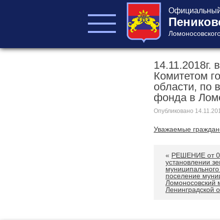
Официальный 
Пеников
Ломоносовского
14.11.2018г.
ГЛАВА ПОСЕЛЕНИЯ
Комитетом г
ГЛАВА
области, по
АДМИНИСТРАЦИИ
фонда в Лом
АДМИНИСТРАЦИЯ
Опубликовано
14.11.20
СОВЕТ ДЕПУТАТОВ
КОНТРОЛЬНО-
Уважаемые граждан
СЧЕТНЫЙ ОРГАН
«
РЕШЕНИЕ от 08
установлении зе
муниципального
поселение муни
Ломоносовский 
Ленинградской о
Главная