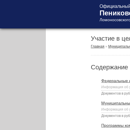
Официальный 
Пеников
Ломоносовского
Участие в ц
ГЛАВА ПОСЕЛЕНИЯ
ГЛАВА
Главная
»
Муниципальн
АДМИНИСТРАЦИИ
АДМИНИСТРАЦИЯ
Содержание 
СОВЕТ ДЕПУТАТОВ
КОНТРОЛЬНО-
СЧЕТНЫЙ ОРГАН
Федеральные 
Информация об у
Документов в руб
Муниципальны
Информация об у
Документов в руб
Главная
Программы ком