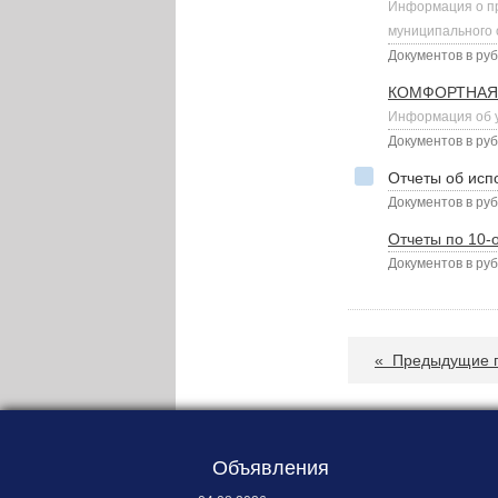
Карта сайта
Информация о пр
муниципального 
Онлайн-обращения
Документов в руб
КОМФОРТНАЯ
Информация об у
Документов в руб
Отчеты об исп
Документов в руб
Отчеты по 10-
Документов в руб
188530, Россия, Ленинградская
область, Ломоносовский район,
дер. Пеники, ул. Новая, д. 13,
пом. 31
«
Предыдущие п
Объявления