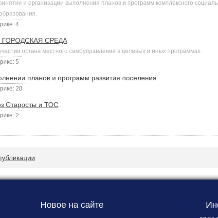
инятии и организации выполнения планов и программ комплексного социаль
образования.
рике: 4
 ГОРОДСКАЯ СРЕДА
частии органа местного самоуправления в целевых и иных программах.
рике: 5
олнении планов и программ развития поселения
рике: 20
оз Старосты и ТОС
рике: 2
убликации
Новое на сайте
Ин