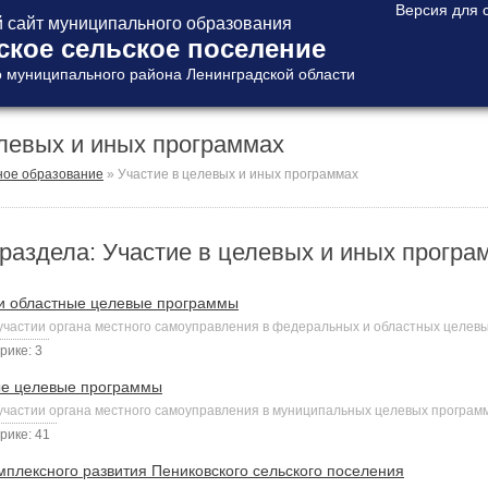
сайт муниципального образования
ское сельское поселение
 муниципального района Ленинградской области
елевых и иных программах
ое образование
»
Участие в целевых и иных программах
раздела: Участие в целевых и иных програ
и областные целевые программы
частии органа местного самоуправления в федеральных и областных целевы
рике: 3
е целевые программы
частии органа местного самоуправления в муниципальных целевых программ
рике: 41
плексного развития Пениковского сельского поселения