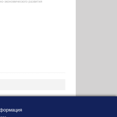
но-экономического развития
формация