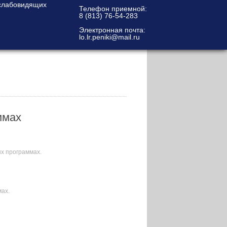
Телефон приемной:
8 (813) 76-54-283
Электронная почта:
lo.lr.peniki@mail.ru
ммах
х программах.
ах.