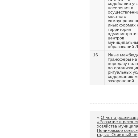
содействии уч
населения в
осуществлени
местного
самоуправлен
иных формах 
территория
администрати
центров
муниципальны
образований 
16
Иные межбюд
трансферы на
передачу пол
по организаци
ритуальных ус
содержанию м
захоронений
«
Отчет о реализа
«Развитие и рекон
хозяйства муницип
Пениковское сельск
годы». Отчетный пе