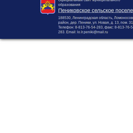
образования
Пениковское сельское посел
188530, Ленинградская область, Ломоносов
район, дер. Пеники, ул. Новая, д. 13, пом. 31
Телефон:
8-813-76-54-283
, факс:
8-813-76-5
283
. Email:
lo.lr.peniki@mail.ru