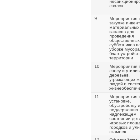
несанкционир
свалок
9
Мероприятия 
закупке инвен
материальных
запасов для
проведения
общественных
субботников п
уборке мусора
благоустройст
территории
10
Мероприятия 
сносу и утили
деревьев,
угрожающих ж
людей и сист
жизнеобеспеч
11
Мероприятия 
установке,
обустройству 
поддержанию 
надлежащем
состоянии дет
игровых площа
городков и ул
скамеек
12
Обустройство