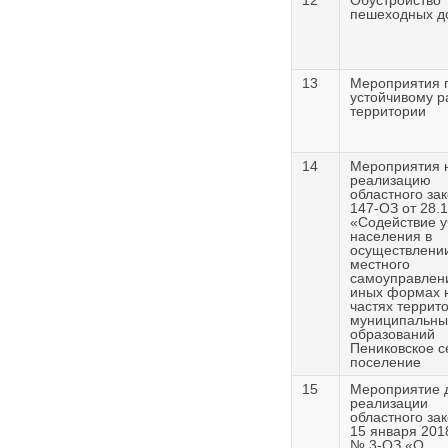
пешеходных д
13
Мероприятия 
устойчивому р
территории
14
Мероприятия 
реализацию
областного за
147-ОЗ от 28.1
«Содействие 
населения в
осуществлени
местного
самоуправлен
иных формах 
частях террит
муниципальны
образований
Пениковское с
поселение
15
Мероприятие 
реализации
областного зак
15 января 201
№ 3-ОЗ «О