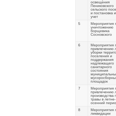
освещения
Пениковского
сельского пос
и постановка и
учет
5
Мероприятия 
уничтожению
борщевика
Сосновского
6
Мероприятия 
привлечению 
уборки террит
поселения и
поддержания
надлежащего
санитарного
состояния
муниципальны
мусоросборны
площадок
7
Мероприятия 
привлечению 
производства 
травы в летне-
осенний пери
8
Мероприятия 
ликвидации