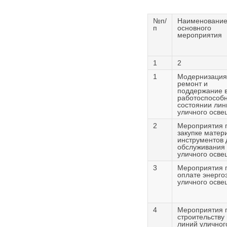
Карта сайта
Онлайн-обращения
№п/
Наименовани
п
основного
мероприятия
1
2
1
Модернизация
ремонт и
поддержание 
работоспособ
состоянии лин
уличного осв
2
Мероприятия 
88530, Россия, Ленинградская
закупке матер
бласть, Ломоносовский район,
инструментов 
обслуживания
дер. Пеники, ул. Новая, д. 13,
уличного осв
пом. 31
3
Мероприятия 
оплате энерго
уличного осв
4
Мероприятия 
строительству
линий уличног