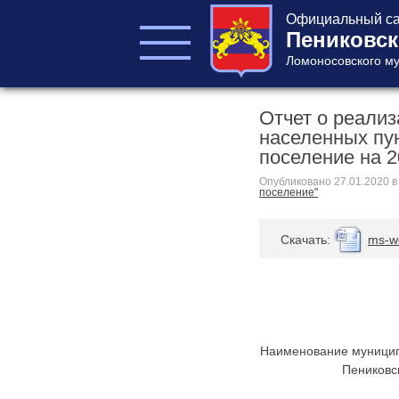
Официальный са
Пениковск
Ломоносовского му
Отчет о реали
ГЛАВА ПОСЕЛЕНИЯ
населенных пу
ГЛАВА
поселение на 2
АДМИНИСТРАЦИИ
АДМИНИСТРАЦИЯ
Опубликовано
27.01.2020
в
поселение"
СОВЕТ ДЕПУТАТОВ
КОНТРОЛЬНО-
Cкачать:
ms-w
СЧЕТНЫЙ ОРГАН
Наименование муницип
Пениковс
Главная