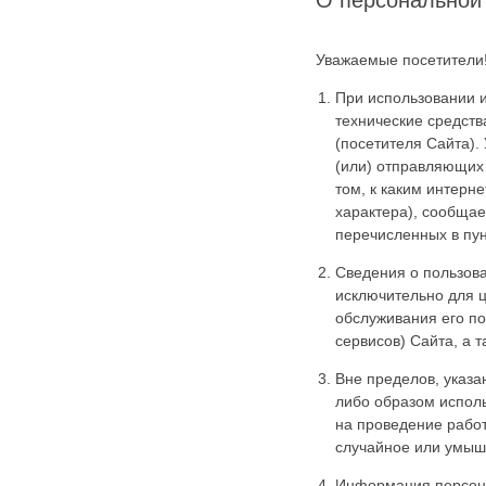
О персональной
Карта сайта
Онлайн-обращения
Уважаемые посетители
При использовании 
технические средств
(посетителя Сайта)
(или) отправляющих
том, к каким интерн
характера), сообщае
перечисленных в пу
88530, Россия, Ленинградская
Сведения о пользова
бласть, Ломоносовский район,
исключительно для 
дер. Пеники, ул. Новая, д. 13,
обслуживания его п
пом. 31
сервисов) Сайта, а 
Вне пределов, указа
либо образом исполь
на проведение работ
случайное или умыш
Информация персона