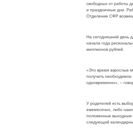
Карта сайта
свободных от работы д
Онлайн-обращения
и праздничные дни. Ра
Отделение СФР возмещ
На сегодняшний день д
начала года региональ
миллионов рублей.
«Это время взрослые мо
88530, Россия, Ленинградская
получить необходимое л
бласть, Ломоносовский район,
одновременно», – гов
дер. Пеники, ул. Новая, д. 13,
пом. 31
У родителей есть выбо
ежемесячно, либо накоп
положенные выходные дн
следующий календарны