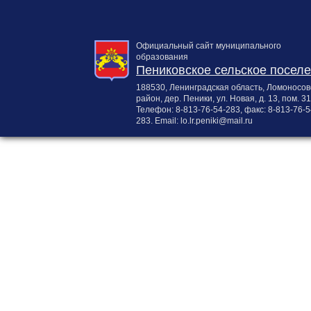
Официальный сайт муниципального
образования
Пениковское сельское посел
188530, Ленинградская область, Ломоносов
район, дер. Пеники, ул. Новая, д. 13, пом. 31
Телефон:
8-813-76-54-283
, факс:
8-813-76-5
283
. Email:
lo.lr.peniki@mail.ru