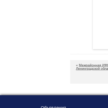
«
Межрайонная ИФН
Ленинградской обла
Объявления