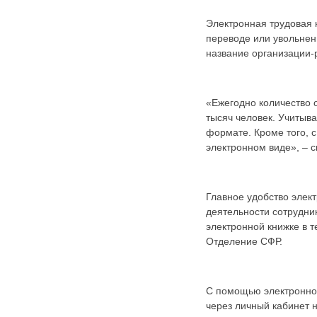
Карта сайта
Онлайн-обращения
Электронная трудовая к
переводе или увольнен
название организации-
«Ежегодно количество 
тысяч человек. Учитыв
формате. Кроме того, с
электронном виде», – 
88530, Россия, Ленинградская
бласть, Ломоносовский район,
Главное удобство элек
дер. Пеники, ул. Новая, д. 13,
деятельности сотрудни
пом. 31
электронной книжке в 
Отделение СФР.
С помощью электронной
через личный кабинет н