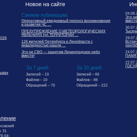
Новое на сайте
Ин
04.08.
Свежие публикации:
Это н
Оперативный ежедневный прогноз возникновения
вместе
и развития ЧС …
30.07.
ПРЕДУПРЕЖДЕНИЕ О МЕТЕОРОЛОГИЧЕСКИХ
Тысячи
ЯВЛЕНИЯХ НА ТЕРРИТОРИИ …
2026
29.07.
126 жителей Петербурга и Ленобласти с
Встреч
инвалидностью нашли …
сентя
Это не СВО — защитим Ленинградское небо
24.07.
вместе!
ПАМЯТ
22.07.
ГОСУ
За 7 дней:
За 30 дней:
ывах
Записей – 10
Записей – 66
Файлов – 10
Файлов – 86
Обращений – 70
Обращений – 222
еление
осовский
. 31
76-54-