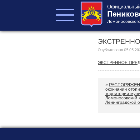
Официальный 
Пеников
Ломоносовского
ЭКСТРЕННО
ГЛАВА ПОСЕЛЕНИЯ
ГЛАВА
Опубликовано
05.05.20
АДМИНИСТРАЦИИ
ЭКСТРЕННОЕ ПРЕД
АДМИНИСТРАЦИЯ
СОВЕТ ДЕПУТАТОВ
КОНТРОЛЬНО-
«
РАСПОРЯЖЕНИЕ
СЧЕТНЫЙ ОРГАН
окончании отопи
территории мун
Ломоносовский 
Ленинградской о
Главная