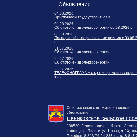
Карта сайта
Объявления
Онлайн-обращения
04.08.2026
Приглашаем трудоустроиться в …
04.08.2026
Об отключении электроэнергии 05.08.2026 г.
03.08.2026
Паспортный стол расписание приема с 03.08.
по …
31.07.2026
Об отключении электроэнергии
29.07.2026
Об отключении электроэнергии
28.07.2026
ТЕЛЕФОНОГРАММА о кратковременных перер
188530, Россия, Ленинградская
в …
область, Ломоносовский район,
дер. Пеники, ул. Новая, д. 13,
пом. 31
Официальный сайт муниципального
образования
Пениковское сельское пос
188530, Ленинградская область, Ломон
район, дер. Пеники, ул. Новая, д. 13, пом
Телефон:
8-813-76-54-283
, факс:
8-813-