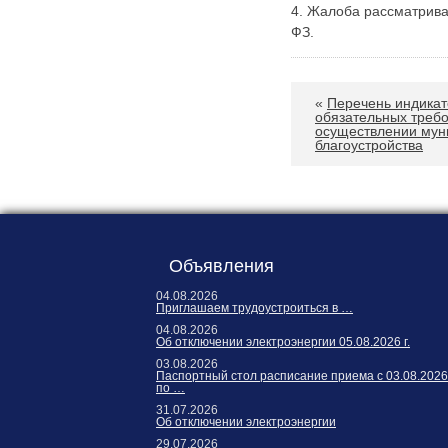
Карта сайта
4. Жалоба рассматрива
Онлайн-обращения
ФЗ.
«
Перечень индикат
обязательных треб
осуществлении мун
благоустройства
88530, Россия, Ленинградская
Объявления
бласть, Ломоносовский район,
дер. Пеники, ул. Новая, д. 13,
04.08.2026
Приглашаем трудоустроиться в …
пом. 31
04.08.2026
Об отключении электроэнергии 05.08.2026 г.
03.08.2026
Паспортный стол расписание приема с 03.08.2026
по …
31.07.2026
Об отключении электроэнергии
29.07.2026