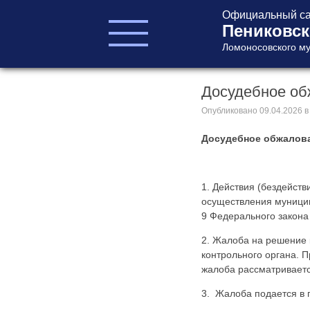
Официальный са
Пениковск
Ломоносовского му
Досудебное об
ГЛАВА ПОСЕЛЕНИЯ
ГЛАВА
Опубликовано
09.04.2026
в
АДМИНИСТРАЦИИ
Досудебное обжалов
АДМИНИСТРАЦИЯ
СОВЕТ ДЕПУТАТОВ
КОНТРОЛЬНО-
1. Действия (бездейст
СЧЕТНЫЙ ОРГАН
осуществления муницип
9 Федерального закона
2. Жалоба на решение 
контрольного органа. 
жалоба рассматриваетс
3. Жалоба подается в
Главная