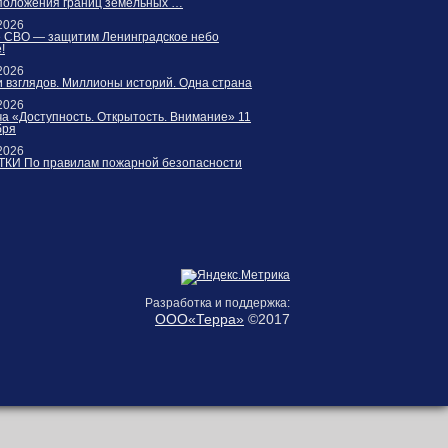
положения границ земельных …
2026
е СВО — защитим Ленинградское небо
!
2026
 взглядов. Миллионы историй. Одна страна
2026
а «Доступность. Открытость. Внимание» 11
бря
2026
КИ По правилам пожарной безопасности
Разработка и поддержка:
ООО«Терра»
©2017