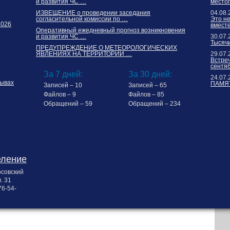
и развития ЧС …
место
ИЗВЕЩЕНИЕ о проведении заседания
04.08.
согласительной комиссии по …
Это н
2026
вместе
Оперативный ежедневный прогноз возникновения
и развития ЧС …
30.07.
Тысячи
ПРЕДУПРЕЖДЕНИЕ О МЕТЕОРОЛОГИЧЕСКИХ
ЯВЛЕНИЯХ НА ТЕРРИТОРИИ …
29.07.
Встреч
сентя
За 7 дней:
За 30 дней:
24.07.
ывах
ПАМЯТ
Записей – 10
Записей – 65
Файлов – 9
Файлов – 85
Обращений – 59
Обращений – 234
еление
осовский
. 31
76-54-