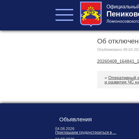
Официальный 
Пеников
Ломоносовского
Об отключен
ГЛАВА ПОСЕЛЕНИЯ
ГЛАВА
Опубликовано
08.04.20
АДМИНИСТРАЦИИ
20260408_164841_
АДМИНИСТРАЦИЯ
СОВЕТ ДЕПУТАТОВ
«
Оперативный е
КОНТРОЛЬНО-
и развития ЧС 
СЧЕТНЫЙ ОРГАН
Объявления
04.08.2026
Главная
Приглашаем трудоустроиться в …