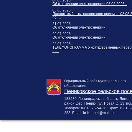
04.08.2026
Карта сайта
Об отключении электроэнергии 05.08.2026 г.
Онлайн-обращения
03.08.2026
Паспортный стол расписание приема с 03.08.
по …
31.07.2026
Об отключении электроэнергии
29.07.2026
Об отключении электроэнергии
28.07.2026
ТЕЛЕФОНОГРАММА о кратковременных перер
в …
188530, Россия, Ленинградская
область, Ломоносовский район,
Официальный сайт муниципального
дер. Пеники, ул. Новая, д. 13,
образования
Пениковское сельское пос
пом. 31
188530, Ленинградская область, Ломон
район, дер. Пеники, ул. Новая, д. 13, пом
Телефон:
8-813-76-54-283
, факс:
8-813-
283
. Email:
lo.lr.peniki@mail.ru