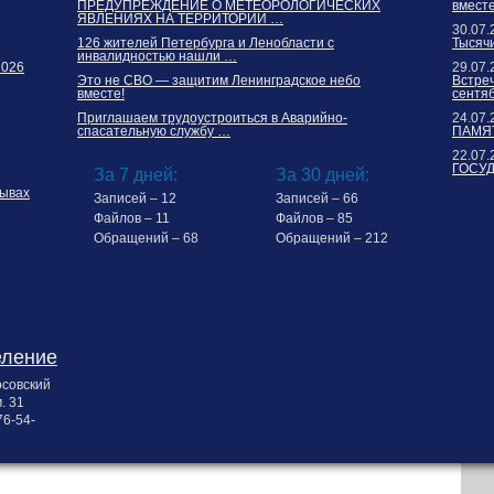
ПРЕДУПРЕЖДЕНИЕ О МЕТЕОРОЛОГИЧЕСКИХ
вместе
ЯВЛЕНИЯХ НА ТЕРРИТОРИИ …
30.07.
126 жителей Петербурга и Ленобласти с
Тысячи
инвалидностью нашли …
2026
29.07.
Это не СВО — защитим Ленинградское небо
Встреч
вместе!
сентя
Приглашаем трудоустроиться в Аварийно-
24.07.
спасательную службу …
ПАМЯТ
22.07.
ГОСУ
За 7 дней:
За 30 дней:
ывах
Записей – 12
Записей – 66
Файлов – 11
Файлов – 85
Обращений – 68
Обращений – 212
еление
осовский
. 31
76-54-