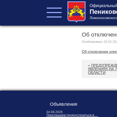
Официальный 
Пеников
Ломоносовского
Об отключен
ГЛАВА ПОСЕЛЕНИЯ
ГЛАВА
Опубликовано
25.02.20
АДМИНИСТРАЦИИ
Об отключении элек
АДМИНИСТРАЦИЯ
СОВЕТ ДЕПУТАТОВ
«
ПРЕДУПРЕЖД
КОНТРОЛЬНО-
ЯВЛЕНИЯХ НА 
СЧЕТНЫЙ ОРГАН
ОБЛАСТИ
Объявления
Главная
04.08.2026
Приглашаем трудоустроиться в …