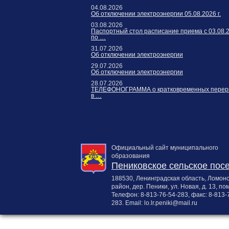
Карта сайта
04.08.2026
Об отключении электроэнергии 05.08.2026 г.
Онлайн-обращения
03.08.2026
Паспортный стол расписание приема с 03.08.
по …
31.07.2026
Об отключении электроэнергии
29.07.2026
Об отключении электроэнергии
28.07.2026
ТЕЛЕФОНОГРАММА о кратковременных перер
в …
188530, Россия, Ленинградская
область, Ломоносовский район,
дер. Пеники, ул. Новая, д. 13,
Официальный сайт муниципального
образования
пом. 31
Пениковское сельское пос
188530, Ленинградская область, Ломон
район, дер. Пеники, ул. Новая, д. 13, пом
Телефон:
8-813-76-54-283
, факс:
8-813-
283
. Email:
lo.lr.peniki@mail.ru