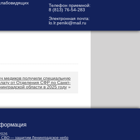
Телефон приемной:
8 (813) 76-54-283
Электронная почта:
lo.lr.peniki@mail.ru
яч медиков получили специальную
лату от Отделения СФР по Санкт-
нинградской области в 2025 году
»
формация
2026
е СВО — защитим Ленинградское небо