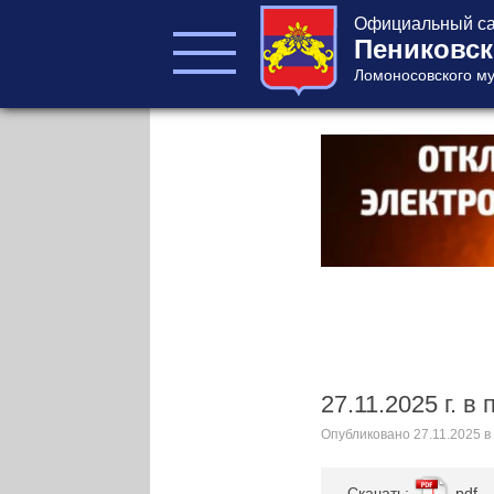
Официальный са
Пениковск
Ломоносовского му
ГЛАВА ПОСЕЛЕНИЯ
ГЛАВА
АДМИНИСТРАЦИИ
АДМИНИСТРАЦИЯ
СОВЕТ ДЕПУТАТОВ
КОНТРОЛЬНО-
СЧЕТНЫЙ ОРГАН
27.11.2025 г. 
Опубликовано
27.11.2025
в
Главная
Cкачать:
pdf