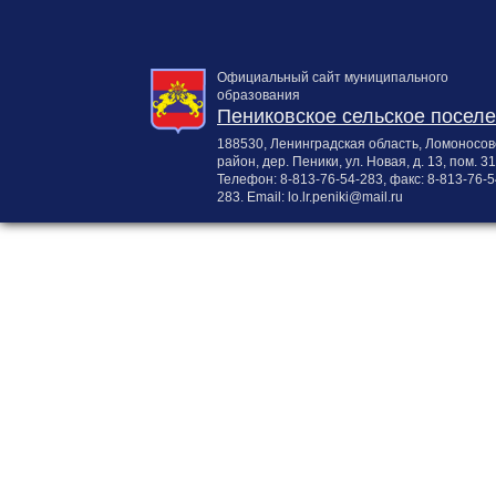
Официальный сайт муниципального
образования
Пениковское сельское посел
188530, Ленинградская область, Ломоносов
район, дер. Пеники, ул. Новая, д. 13, пом. 31
Телефон:
8-813-76-54-283
, факс:
8-813-76-5
283
. Email:
lo.lr.peniki@mail.ru