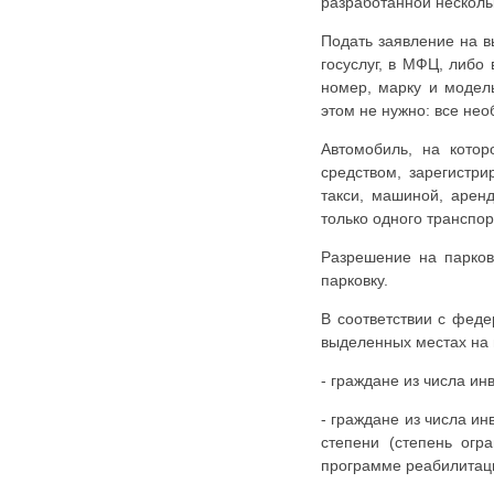
разработанной несколь
Карта сайта
Онлайн-обращения
Подать заявление на в
госуслуг, в МФЦ, либо
номер, марку и модел
этом не нужно: все не
Автомобиль, на кото
средством, зарегистр
такси, машиной, арен
только одного транспор
Разрешение на парков
88530, Россия, Ленинградская
парковку.
бласть, Ломоносовский район,
В соответствии с феде
дер. Пеники, ул. Новая, д. 13,
пом. 31
выделенных местах на 
- граждане из числа инв
- граждане из числа и
степени (степень огр
программе реабилитац