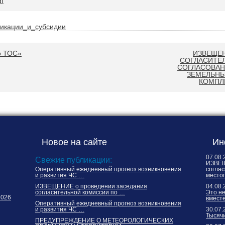
df
икации_и_субсидии
о ТОС»
ИЗВЕЩЕН
СОГЛАСИТЕ
СОГЛАСОВАН
ЗЕМЕЛЬНЫ
КОМПЛ
Новое на сайте
Ин
07.08.
Свежие публикации:
ИЗВЕЩ
Оперативный ежедневный прогноз возникновения
соглас
и развития ЧС …
место
ИЗВЕЩЕНИЕ о проведении заседания
04.08.
согласительной комиссии по …
Это н
2026
вместе
Оперативный ежедневный прогноз возникновения
и развития ЧС …
30.07.
Тысячи
ПРЕДУПРЕЖДЕНИЕ О МЕТЕОРОЛОГИЧЕСКИХ