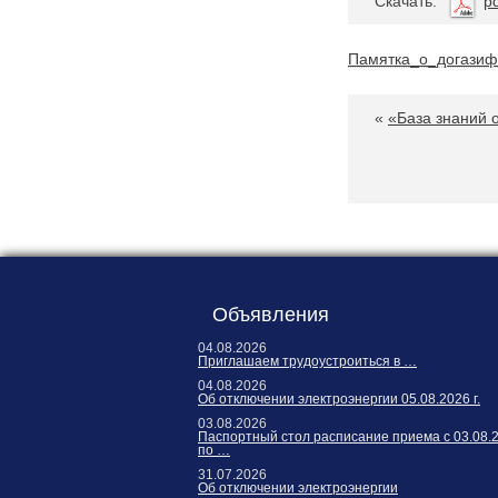
Cкачать:
p
Карта сайта
Онлайн-обращения
Памятка_о_догазиф
«
«База знаний 
188530, Россия, Ленинградская
область, Ломоносовский район,
Объявления
дер. Пеники, ул. Новая, д. 13,
пом. 31
04.08.2026
Приглашаем трудоустроиться в …
04.08.2026
Об отключении электроэнергии 05.08.2026 г.
03.08.2026
Паспортный стол расписание приема с 03.08.
по …
31.07.2026
Об отключении электроэнергии