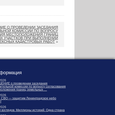
ИЕ О ПРОВЕДЕНИИ ЗАСЕДАНИЯ
ЛЬНОЙ КОМИССИИ ПО ВОПРОСУ
ИЯ МЕСТОПОЛОЖЕНИЯ ГРАНИЦ
Х УЧАСТКОВ ПРИ ВЫПОЛНЕНИИ
ЕКСНЫХ КАДАСТРОВЫХ РАБОТ
»
формация
2026
ЕНИЕ о проведении заседания
ительной комиссии по вопросу согласования
положения границ земельных …
2026
е СВО — защитим Ленинградское небо
!
2026
 взглядов. Миллионы историй. Одна страна