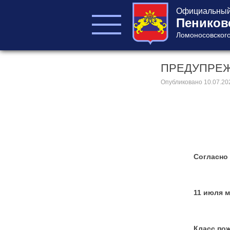
Официальный 
Пеников
Ломоносовского
ПРЕДУПРЕЖД
ГЛАВА ПОСЕЛЕНИЯ
ГЛАВА
Опубликовано
10.07.20
АДМИНИСТРАЦИИ
АДМИНИСТРАЦИЯ
СОВЕТ ДЕПУТАТОВ
КОНТРОЛЬНО-
СЧЕТНЫЙ ОРГАН
Согласно ежедне
11 июля местам
Главная
Класс пожароопа