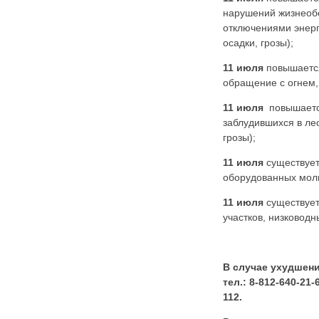
нарушений жизнеобе
отключениями энерг
осадки, грозы);
11 июля
повышается
обращение с огнем,
11 июля
повышаетс
заблудившихся в лес
грозы);
11 июля
существует
оборудованных молн
11 июля
существует
участков, низковод
В случае ухудшени
тел.: 8-812-640-2
112.