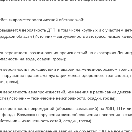
ейся гидрометеорологической обстановкой:
овышается вероятность ДТП, в том числе крупных и с участием дет
адской области (Источник – загруженность автотрасс, низкое каче
 вероятность возникновения происшествий на акваториях Ленингр
асности на воде, осадки, грозы);
 вероятность происшествий и аварий на железнодорожном трансп
— нарушение правил эксплуатации железнодорожного транспорта, 
и, грозы);
 вероятность авиапроисшествий, изменения в расписании движен
ти (Источник – технические неисправности, осадки, грозы);
 вероятность повреждений (обрывов, замыканий) на ЛЭП, ТП и лин
о фонда. Возможны нарушения жизнеобеспечения населения в связ
сточник – изношенность сетей, осадки, грозы);
 вероятность возникновения аварий на объектах ЖКХ на всей тер