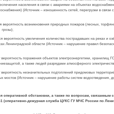
спечения населения в связи с авариями на объектах водоснабжени
оснабжения) (Источник – изношенность сетей, перегрузки в связи 
 вероятность возникновения природных пожаров (лесных, торфян
 грозы);
я вероятность увеличения количества пострадавших на реках и озё
ах Ленинградской области (Источник – нарушение правил безопасно
 вероятность поражения объектов электроэнергетики, хранилищ ГС
иезащитой, а также людей разрядами атмосферного электричества 
 вероятность незначительных подтоплений придомовых территорий
ных мостов (Источник – нарушение работы систем водоотведения, д
я оперативной обстановки, а также по вопросам, связанным 
1-61 (оперативно-дежурная служба ЦУКС ГУ МЧС России по Ленин