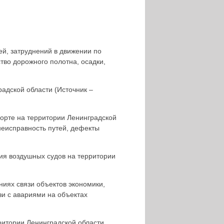
ей, затруднений в движении по
ство дорожного полотна, осадки,
адской области (Источник –
орте на территории Ленинградской
неисправность путей, дефекты
ия воздушных судов на территории
иях связи объектов экономики,
и с авариями на объектах
ритории Ленинградской области,