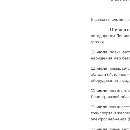
Карта сайта
Онлайн-обращения
В связи со сложивш
11 июля
п
автодорогам Ленингр
грозы);
11 июля
повышается
нарушения мер безоп
11 июля
повышается
188530, Россия, Ленинградская
области (Источник 
область, Ломоносовский район,
оборудования, осадк
дер. Пеники, ул. Новая, д. 13,
пом. 31
11 июля
повышается
Ленинградской облас
11 июля
повышается
транспорта и жилог
электроснабжения (И
11 июля
повышается