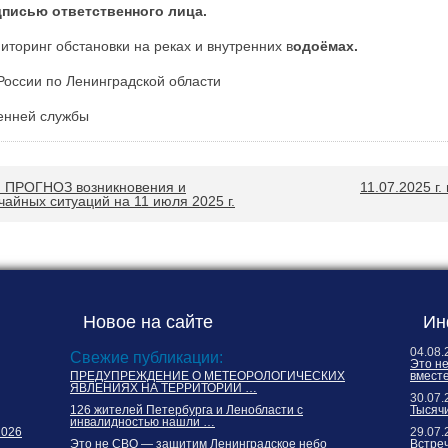
дписью ответственного лица.
иторинг обстановки на реках и внутренних в
одоёмах.
оссии по Ленинградской области
вник внутренней службы А. В. 
ПРОГНОЗ возникновения и
11.07.2025 г.
чайных ситуаций на 11 июля 2025 г.
Новое на сайте
Ин
04.08.
Свежие публикации:
Это н
ПРЕДУПРЕЖДЕНИЕ О МЕТЕОРОЛОГИЧЕСКИХ
вместе
ЯВЛЕНИЯХ НА ТЕРРИТОРИИ …
30.07.
126 жителей Петербурга и Ленобласти с
Тысячи
инвалидностью нашли …
2026
29.07.
Это не СВО — защитим Ленинградское небо
Встреч