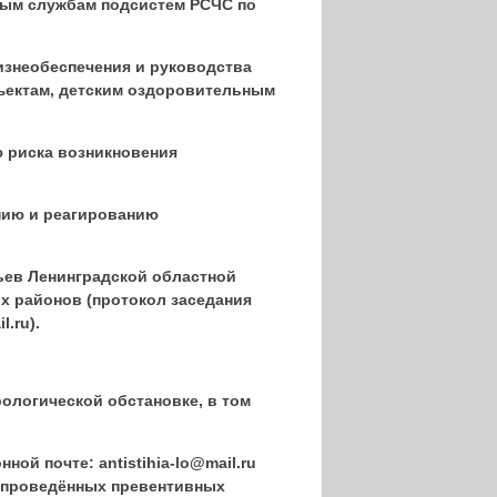
ным службам подсистем РСЧС по
:
изнеобеспечения и руководства
ъектам, детским оздоровительным
ю риска возникновения
нию и реагированию
ьев Ленинградской областной
х районов (протокол заседания
.ru).
ологической обстановке, в том
ой почте: antistihia-lo@mail.ru
ь проведённых превентивных