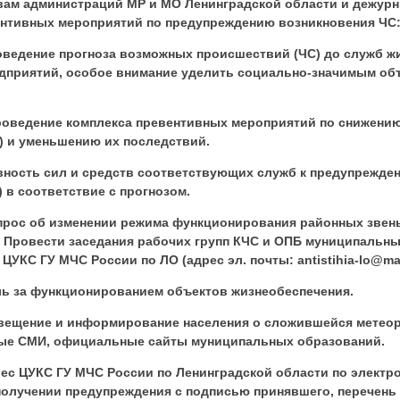
вам администраций МР и МО Ленинградской области и дежур
нтивных мероприятий по предупреждению возникновения ЧС
оведение прогноза возможных происшествий (ЧС) до служб ж
едприятий, особое внимание уделить социально-значимым об
проведение комплекса превентивных мероприятий по снижени
) и уменьшению их последствий.
овность сил и средств соответствующих служб к предупрежде
 в соответствие с прогнозом.
опрос об изменении режима функционирования районных звен
 Провести заседания рабочих групп КЧС и ОПБ муниципальны
ЦУКС ГУ МЧС России по ЛО (адрес эл. почты: antistihia-lo@mail
ль за функционированием объектов жизнеобеспечения.
овещение и информирование населения о сложившейся метеор
ные СМИ, официальные сайты муниципальных образований.
рес ЦУКС ГУ МЧС России по Ленинградской области по электронн
получении предупреждения с подписью принявшего, перечен