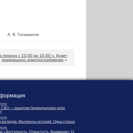
Гильманов
 в период с 10-00 до 15-00 ч. будет
прекращено электроснабжение
»
формация
2026
е СВО — защитим Ленинградское небо
!
2026
 взглядов. Миллионы историй. Одна страна
2026
а «Доступность. Открытость. Внимание» 11