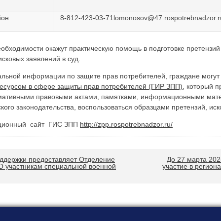
йон
8-812-423-03-71lomonosov@47.rospotrebnadzor.r
обходимости окажут практическую помощь в подготовке претензий
сковых заявлений в суд.
альной информации по защите прав потребителей, граждане могут
сурсом в сфере защиты прав потребителей (ГИР ЗПП)
, который 
рмативными правовыми актами, памятками, информационными мате
кого законодательства, воспользоваться образцами претензий, иск
ционный сайт ГИС ЗПП
http://zpp.rospotrebnadzor.ru/
ддержки предоставляет Отделение
До 27 марта 202
О участникам специальной военной
участие в регион