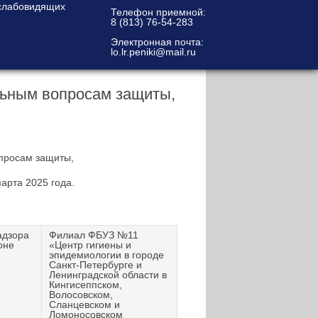
Телефон приемной:
8 (813) 76-54-283
Электронная почта:
lo.lr.peniki@mail.ru
альным вопросам защиты,
опросам защиты,
арта 2025 года.
адзора
Филиал ФБУЗ №11
оне
«Центр гигиены и
эпидемиологии в городе
Санкт-Петербурге и
Ленинградской области в
Кингисеппском,
Волосовском,
Сланцевском и
Ломоносовском