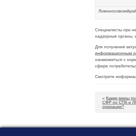
Карта сайта
Онлайн-обращения
Ломоносовскийра
Специалисты при не
надзорные органы, и
Для получения акту
информационным ре
ознакомиться с но
сфере потребительс
188530, Россия, Ленинградская
Смотрите информа
область, Ломоносовский район,
дер. Пеники, ул. Новая, д. 13,
пом. 31
«
Какие меры по
СФР по СПб и Л
операции?