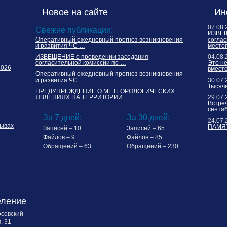
Новое на сайте
Ин
07.08.
Свежие публикации:
ИЗВЕЩ
Оперативный ежедневный прогноз возникновения
соглас
и развития ЧС …
место
ИЗВЕЩЕНИЕ о проведении заседания
04.08.
согласительной комиссии по …
Это н
2026
вместе
Оперативный ежедневный прогноз возникновения
и развития ЧС …
30.07.
Тысячи
ПРЕДУПРЕЖДЕНИЕ О МЕТЕОРОЛОГИЧЕСКИХ
ЯВЛЕНИЯХ НА ТЕРРИТОРИИ …
29.07.
Встреч
сентя
За 7 дней:
За 30 дней:
24.07.
ывах
ПАМЯТ
Записей – 10
Записей – 65
Файлов – 9
Файлов – 85
Обращений – 63
Обращений – 230
еление
осовский
. 31