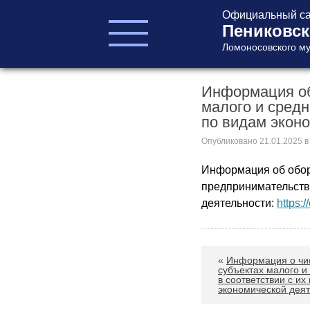
Официальный са
Пениковск
Ломоносовского му
Информация об 
ГЛАВА ПОСЕЛЕНИЯ
малого и средн
ГЛАВА
по видам экон
АДМИНИСТРАЦИИ
АДМИНИСТРАЦИЯ
Опубликовано
21.01.2025
в
СОВЕТ ДЕПУТАТОВ
Информация об оборо
КОНТРОЛЬНО-
предпринимательства
СЧЕТНЫЙ ОРГАН
деятельности:
https:/
«
Информация о чи
субъектах малого и
в соответствии с и
экономической дея
Главная