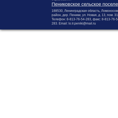
Пениковское сельское посел
188530, Ленинградская область, Ломоносов
район, дер. Пеники, ул. Новая, д. 13, пом. 31
Телефон:
8-813-76-54-283
, факс:
8-813-76-5
283
. Email:
lo.lr.peniki@mail.ru