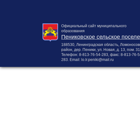
Официальный сайт муниципального
образования
Пениковское сельское посел
188530, Ленинградская область, Ломоносов
район, дер. Пеники, ул. Новая, д. 13, пом. 31
Телефон:
8-813-76-54-283
, факс:
8-813-76-5
283
. Email:
lo.lr.peniki@mail.ru