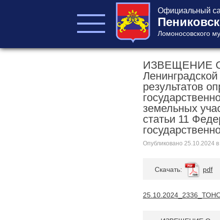
Официальный са
Пениковск
Ломоносовского му
ИЗВЕЩЕНИЕ О в
ГЛАВА ПОСЕЛЕНИЯ
Ленинградской
ГЛАВА
результатов о
АДМИНИСТРАЦИИ
государственн
АДМИНИСТРАЦИЯ
земельных учас
СОВЕТ ДЕПУТАТОВ
статьи 11 Феде
КОНТРОЛЬНО-
государственн
СЧЕТНЫЙ ОРГАН
Опубликовано
25.10.2024
в
Cкачать:
pdf
25.10.2024_2336_ТОНО
Главная