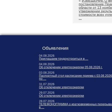
«
ИЗВЕЩЕНИЕ О вне
Карта сайта
постановление Пра
области от 13 нояб
Онлайн-обращения
утверждении резуль
стоимости всех учт
...
Объявления
04.08.2026
Приглашаем трудоустроиться в …
88530, Россия, Ленинградская
04.08.2026
Об отключении электроэнергии 05.08.2026 г.
бласть, Ломоносовский район,
дер. Пеники, ул. Новая, д. 13,
03.08.2026
Паспортный стол расписание приема с 03.08.2026
пом. 31
по …
31.07.2026
Об отключении электроэнергии
29.07.2026
Об отключении электроэнергии
28.07.2026
ТЕЛЕФОНОГРАММА о кратковременных перерыва
в …