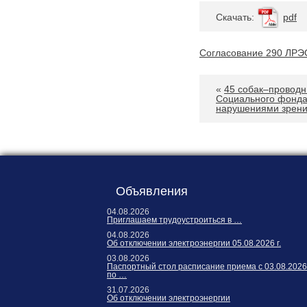
Карта сайта
Cкачать:
pdf
Онлайн-обращения
Согласование 290 ЛРЭС 
«
45 собак–проводн
Социального фонда
нарушениями зрен
88530, Россия, Ленинградская
бласть, Ломоносовский район,
Объявления
дер. Пеники, ул. Новая, д. 13,
04.08.2026
пом. 31
Приглашаем трудоустроиться в …
04.08.2026
Об отключении электроэнергии 05.08.2026 г.
03.08.2026
Паспортный стол расписание приема с 03.08.2026
по …
31.07.2026
Об отключении электроэнергии