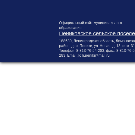
Официальный сайт муниципального
образования
Пениковское сельское посел
188530, Ленинградская область, Ломоносов
район, дер. Пеники, ул. Новая, д. 13, пом. 31
Телефон:
8-813-76-54-283
, факс:
8-813-76-5
283
. Email:
lo.lr.peniki@mail.ru