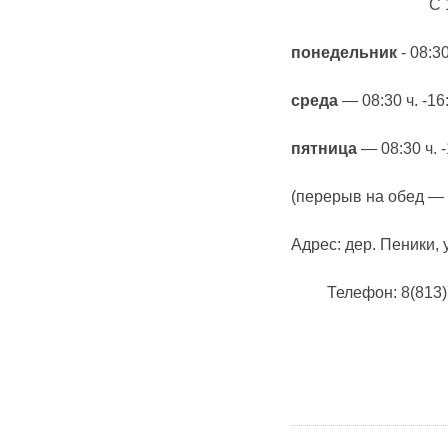
Карта сайта
С 
Онлайн-обращения
понедельник
- 08:30
среда
— 08:30 ч. -16:
пятница
— 08:30 ч. -
(перерыв на обед — 12
Адрес: дер. Пеники, 
88530, Россия, Ленинградская
бласть, Ломоносовский район,
дер. Пеники, ул. Новая, д. 13,
Телефон: 8(813)7
пом. 31