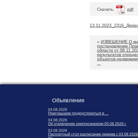
Карта сайта
Cкачать:
pdf
Онлайн-обращения
13.11.2023_2316_Дере
«
ИЗВЕЩЕНИЕ О вне
постановление Пра
области от 08.11.2
результатов опреде
объектов недвижим
...
88530, Россия, Ленинградская
бласть, Ломоносовский район,
дер. Пеники, ул. Новая, д. 13,
пом. 31
Объявления
04.08.2026
Приглашаем трудоустроиться в …
04.08.2026
Об отключении электроэнергии 05.08.2026 г.
03.08.2026
Паспортный стол расписание приема с 03.08.2026
по …