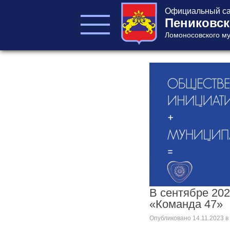
Официальный са
Пениковск
Ломоносовского му
ГЛАВА ПОСЕЛЕНИЯ
ГЛАВА
АДМИНИСТРАЦИИ
АДМИНИСТРАЦИЯ
СОВЕТ ДЕПУТАТОВ
КОНТРОЛЬНО-
СЧЕТНЫЙ ОРГАН
В сентябре 20
«Команда 47»
Главная
Опубликовано
14.11.2023
в