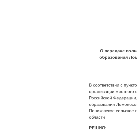
Карта сайта
Онлайн-обращения
О передаче пол
образования Ло
88530, Россия, Ленинградская
бласть, Ломоносовский район,
В соответствии с пунк
дер. Пеники, ул. Новая, д. 13,
организации местного 
пом. 31
Российской Федерации,
образования Ломоносов
Пениковское сельское
области
РЕШИЛ: