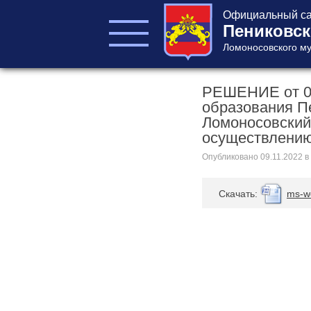
Официальный са
Пениковск
Ломоносовского му
РЕШЕНИЕ от 09
ГЛАВА ПОСЕЛЕНИЯ
образования П
ГЛАВА
Ломоносовский
АДМИНИСТРАЦИИ
осуществлению
АДМИНИСТРАЦИЯ
Опубликовано
09.11.2022
в
СОВЕТ ДЕПУТАТОВ
КОНТРОЛЬНО-
СЧЕТНЫЙ ОРГАН
Cкачать:
ms-w
Главная