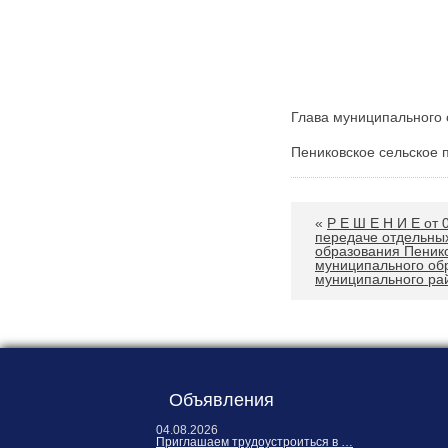
Глава муниципального
Пениковское с
«
Р Е Ш Е Н И Е от 
передаче отдельны
образования Пеник
муниципального об
муниципального ра
Объявления
04.08.2026
Приглашаем трудоустроиться в …