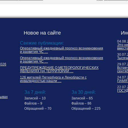
Новое на сайте
Ин
04.08.
Свежие публикации:
Это н
Оперативный ежедневный прогноз возникновения
вместе
и развития ЧС …
30.07.
Оперативный ежедневный прогноз возникновения
Тысячи
и развития ЧС …
2026
29.07.
ПРЕДУПРЕЖДЕНИЕ О МЕТЕОРОЛОГИЧЕСКИХ
Встреч
ЯВЛЕНИЯХ НА ТЕРРИТОРИИ …
сентя
126 жителей Петербурга и Ленобласти с
24.07.
инвалидностью нашли …
ПАМЯТ
22.07.
ГОСУ
За 7 дней:
За 30 дней:
ывах
Записей – 10
Записей – 65
Файлов – 9
Файлов – 86
Обращений – 70
Обращений – 225