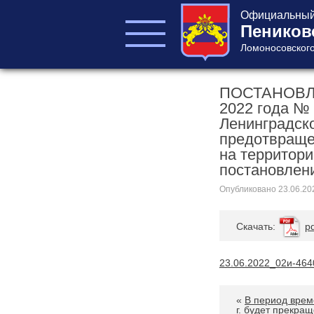
Официальный 
Пеников
Ломоносовского
ПОСТАНОВЛ
ГЛАВА ПОСЕЛЕНИЯ
2022 года №
ГЛАВА
Ленинградско
АДМИНИСТРАЦИИ
предотвраще
АДМИНИСТРАЦИЯ
на территори
СОВЕТ ДЕПУТАТОВ
постановлен
КОНТРОЛЬНО-
Опубликовано
23.06.20
СЧЕТНЫЙ ОРГАН
Cкачать:
p
23.06.2022_02и-46
Главная
«
В период време
г. будет прекра