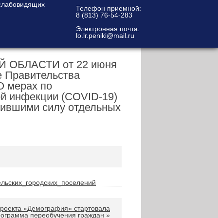
Телефон приемной:
8 (813) 76-54-283
Электронная почта:
lo.lr.peniki@mail.ru
ОБЛАСТИ от 22 июня
е Правительства
О мерах по
й инфекции (COVID-19)
атившими силу отдельных
льских_городских_поселений
проекта «Демография» стартовала
ограмма переобучения граждан
»