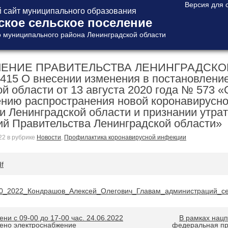
сайт муниципального образования
ское сельское поселение
 муниципального района Ленинградской области
ЕНИЕ ПРАВИТЕЛЬСТВА ЛЕНИНГРАДСКОЙ 
 415 О внесении изменения в постановлени
й области от 13 августа 2020 года № 573 «
нию распространения новой коронавирусно
и Ленинградской области и признании утр
ий Правительства Ленинградской области»
22
в рубрике
Новости
,
Профилактика коронавирусной инфекции
df
40_2022_Кондрашов_Алексей_Олегович_Главам_администраций_се
ни с 09-00 до 17-00 час. 24.06.2022
В рамках нац
щено электроснабжение
федеральная пр