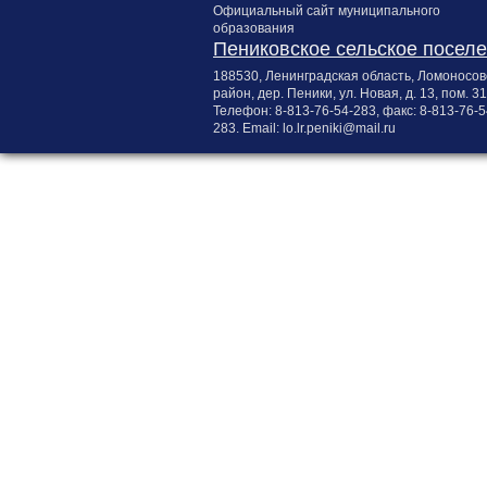
Официальный сайт муниципального
образования
Пениковское сельское посел
188530, Ленинградская область, Ломоносов
район, дер. Пеники, ул. Новая, д. 13, пом. 31
Телефон:
8-813-76-54-283
, факс:
8-813-76-5
283
. Email:
lo.lr.peniki@mail.ru