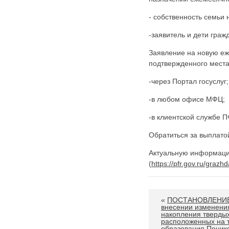
Карта сайта
Онлайн-обращения
- собственность семьи
-заявитель и дети гра
Заявление на новую еж
подтвержденного места
-через Портал госуслуг;
-в любом офисе МФЦ;
-в клиентской службе П
88530, Россия, Ленинградская
Обратиться за выплато
бласть, Ломоносовский район,
дер. Пеники, ул. Новая, д. 13,
Актуальную информаци
пом. 31
(
https://pfr.gov.ru/gra
«
ПОСТАНОВЛЕНИЕ о
внесении изменения
накопления тверды
расположенных на 
образования Пенико