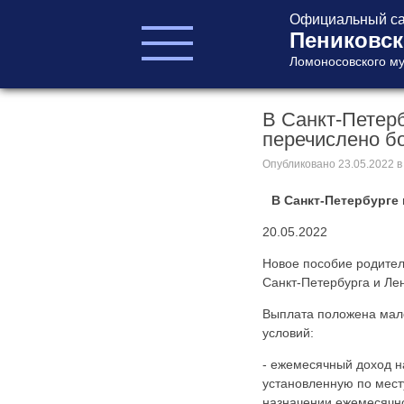
Официальный са
Пениковск
Ломоносовского му
В Санкт-Петерб
ГЛАВА ПОСЕЛЕНИЯ
перечислено б
ГЛАВА
АДМИНИСТРАЦИИ
Опубликовано
23.05.2022
в
АДМИНИСТРАЦИЯ
В Санкт-Петербурге 
СОВЕТ ДЕПУТАТОВ
КОНТРОЛЬНО-
20.05.2022
СЧЕТНЫЙ ОРГАН
Новое пособие родител
Санкт-Петербурга и Ле
Выплата положена мало
условий:
- ежемесячный доход н
установленную по мест
Главная
назначении ежемесячн