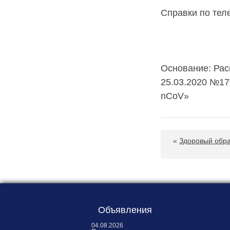
Карта сайта
Справки по те
Онлайн-обращения
8(921
Основание: Рас
25.03.2020 №17
nCoV»
188530, Россия, Ленинградская
область, Ломоносовский район,
«
Здоровый обра
дер. Пеники, ул. Новая, д. 13,
пом. 31
Объявления
04.08.2026