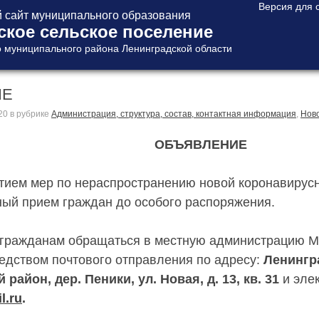
сайт муниципального образования
ское сельское поселение
 муниципального района Ленинградской области
ИЕ
20
в рубрике
Администрация, структура, состав, контактная информация
,
Нов
ОБЪЯВЛЕНИЕ
ятием мер по нераспространению новой коронавирус
ный прием граждан до особого распоряжения.
гражданам обращаться в местную администрацию М
едством почтового отправления по адресу:
Ленингр
район, дер. Пеники, ул. Новая, д. 13, кв. 31
и элек
l
.
ru
.