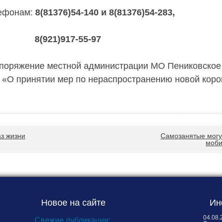
лефонам:
8(81376)54-140 и 8(81376)54-283,
)917-55-97
поряжение местной администрации МО Пениковское 
 «О принятии мер по нераспространению новой коро
з жизни
Самозанятые могут
моби
Новое на сайте
Ин
04.08.
Свежие публикации: