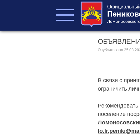
Официальный 
Пеников
Ломоносовского
ОБЪЯВЛЕН
ГЛАВА ПОСЕЛЕНИЯ
ГЛАВА
Опубликовано
25.03.20
АДМИНИСТРАЦИИ
АДМИНИСТРАЦИЯ
СОВЕТ ДЕПУТАТОВ
В связи с прин
КОНТРОЛЬНО-
СЧЕТНЫЙ ОРГАН
ограничить лич
Рекомендовать 
поселение поср
Ломоносовский 
lo
.
lr
.
peniki
@
mai
Главная