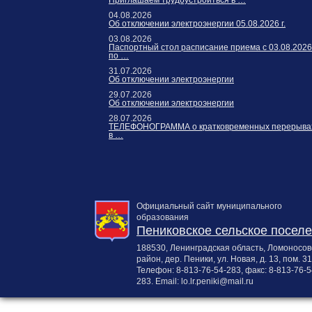
Приглашаем трудоустроиться в …
Карта сайта
04.08.2026
Онлайн-обращения
Об отключении электроэнергии 05.08.2026 г.
03.08.2026
Паспортный стол расписание приема с 03.08.2026
по …
31.07.2026
Об отключении электроэнергии
29.07.2026
Об отключении электроэнергии
28.07.2026
ТЕЛЕФОНОГРАММА о кратковременных перерыва
в …
88530, Россия, Ленинградская
бласть, Ломоносовский район,
дер. Пеники, ул. Новая, д. 13,
Официальный сайт муниципального
пом. 31
образования
Пениковское сельское посел
188530, Ленинградская область, Ломоносов
район, дер. Пеники, ул. Новая, д. 13, пом. 31
Телефон:
8-813-76-54-283
, факс:
8-813-76-5
283
. Email:
lo.lr.peniki@mail.ru