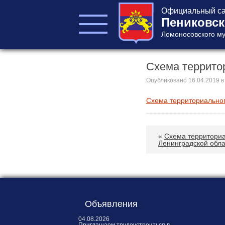
Официальный са
Пениковск
Ломоносовского му
Схема террито
ГЛАВА ПОСЕЛЕНИЯ
ГЛАВА
Опубликовано
16.04.2019
в
АДМИНИСТРАЦИИ
Схема территориально
АДМИНИСТРАЦИЯ
СОВЕТ ДЕПУТАТОВ
КОНТРОЛЬНО-
«
Схема территори
СЧЕТНЫЙ ОРГАН
Ленинградской обла
Объявления
Главная
04.08.2026