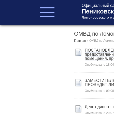
Официальный са
Пениковск
Ломоносовского му
ОМВД по Ломон
ГЛАВА ПОСЕЛЕНИЯ
ГЛАВА
Главная
»
ОМВД по Ломоно
АДМИНИСТРАЦИИ
ПОСТАНОВЛЕНИЕ
АДМИНИСТРАЦИЯ
предоставлени
помещения, пр
СОВЕТ ДЕПУТАТОВ
Опубликовано
18.04
КОНТРОЛЬНО-
СЧЕТНЫЙ ОРГАН
ЗАМЕСТИТЕЛ
ПРОВЕДЕТ Л
Опубликовано
09.08
День единого 
Главная
Опубликовано
20.07