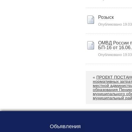
Карта сайта
Онлайн-обращения
Розыск
Опубликовано
19.03
ОМВД России п
БП-16 от 16.06
Опубликовано
19.03
88530, Россия, Ленинградская
«
ПРОЕКТ ПОСТАНО
бласть, Ломоносовский район,
нормативных затра
дер. Пеники, ул. Новая, д. 13,
местной администр
образования Пеник
пом. 31
муниципального об
муниципальный рай
Объявления