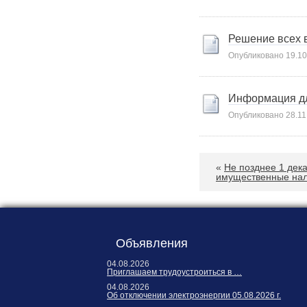
Карта сайта
Онлайн-обращения
Решение всех 
Опубликовано
19.10
Информация д
Опубликовано
28.11
«
Не позднее 1 дека
88530, Россия, Ленинградская
имущественные нал
бласть, Ломоносовский район,
дер. Пеники, ул. Новая, д. 13,
пом. 31
Объявления
04.08.2026
Приглашаем трудоустроиться в …
04.08.2026
Об отключении электроэнергии 05.08.2026 г.