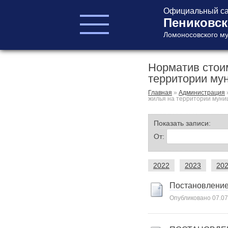
Официальный са
Пениковск
Ломоносовского му
Норматив стои
ГЛАВА ПОСЕЛЕНИЯ
территории му
ГЛАВА
АДМИНИСТРАЦИИ
Главная
»
Администрация
жилья на территории муни
АДМИНИСТРАЦИЯ
СОВЕТ ДЕПУТАТОВ
Показать записи:
КОНТРОЛЬНО-
От:
СЧЕТНЫЙ ОРГАН
2022
2023
20
Постановление 
Опубликовано
07.07
Главная