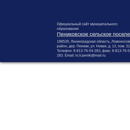
Официальный сайт муниципального
образования
Пениковское сельское посел
188530, Ленинградская область, Ломоносов
район, дер. Пеники, ул. Новая, д. 13, пом. 31
Телефон:
8-813-76-54-283
, факс:
8-813-76-5
283
. Email:
lo.lr.peniki@mail.ru