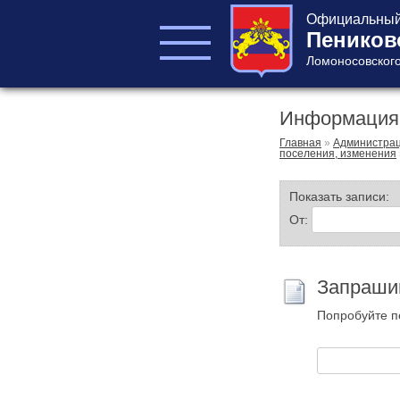
Официальный 
Пеников
Ломоносовского
Информация 
ГЛАВА ПОСЕЛЕНИЯ
ГЛАВА
Главная
»
Администра
поселения, изменения
АДМИНИСТРАЦИИ
АДМИНИСТРАЦИЯ
Показать записи:
СОВЕТ ДЕПУТАТОВ
От:
КОНТРОЛЬНО-
СЧЕТНЫЙ ОРГАН
Запраши
Попробуйте п
Главная