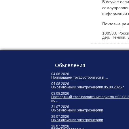
Карта сайта
В случае есл
самоуправлен
Онлайн-обращения
информации в
Почтовые рек
188530, Росси
дер. Пеники, у
Объявления
188530, Россия, Ленинградская
04.08.2026
область, Ломоносовский район,
Приглашаем трудоустроиться в …
дер. Пеники, ул. Новая, д. 13,
04.08.2026
Об отключении электроэнергии 05.08.2026 г.
пом. 31
03.08.2026
Паспортный стол расписание приема с 03.08.
по …
31.07.2026
Об отключении электроэнергии
29.07.2026
Об отключении электроэнергии
28.07.2026