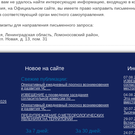
и вам не удалось найти интересующую информацию, входящую в к
ия, на Официальном сайте, вы имеете право направить письменны
 соответствующий орган местного самоуправления.
визиты для направления письменного запроса:
я, Ленинградская область, Ломоносовский район,
л. Новая, д. 13, пом. 31
Новое на сайте
Ин
07.08.
Свежие публикации:
ИЗВЕЩ
Оперативный ежедневный прогноз возникновения
соглас
и развития ЧС …
место
ИЗВЕЩЕНИЕ о проведении заседания
04.08.
согласительной комиссии по …
Это н
2026
вместе
Оперативный ежедневный прогноз возникновения
и развития ЧС …
30.07.
Тысячи
ПРЕДУПРЕЖДЕНИЕ О МЕТЕОРОЛОГИЧЕСКИХ
ЯВЛЕНИЯХ НА ТЕРРИТОРИИ …
29.07.
Встреч
сентя
За 7 дней:
За 30 дней:
24.07.