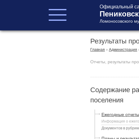
Официальный са
Пениковск
Ломоносовского му
Результаты пр
ГЛАВА ПОСЕЛЕНИЯ
ГЛАВА
Главная
»
Администрация
АДМИНИСТРАЦИИ
Отчеты, результаты пр
АДМИНИСТРАЦИЯ
СОВЕТ ДЕПУТАТОВ
КОНТРОЛЬНО-
СЧЕТНЫЙ ОРГАН
Содержание ра
поселения
Ежегодные отчеты
Информация о ежего
Документов в рубрике
Главная
Планы и результа