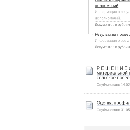
Карта сайта
полномочий
Онлайн-обращения
Информация о резул
их полномочий.
Документов в рубрике
Результаты прове
Информация о резуль
Документов в рубрике
Р Е Ш Е Н И Е 
88530, Россия, Ленинградская
материальной 
сельское посе
бласть, Ломоносовский район,
дер. Пеники, ул. Новая, д. 13,
Опубликовано
14.02
пом. 31
Оценка профила
Опубликовано
31.05