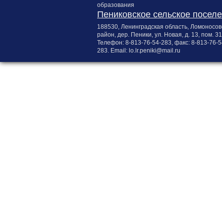
образования
Пениковское сельское посел
188530, Ленинградская область, Ломоносов
район, дер. Пеники, ул. Новая, д. 13, пом. 31
Телефон:
8-813-76-54-283
, факс:
8-813-76-5
283
. Email:
lo.lr.peniki@mail.ru