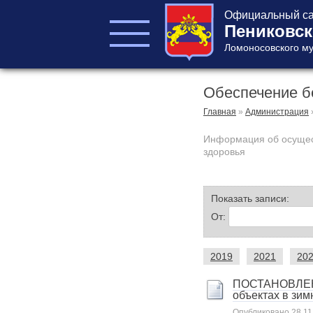
Официальный са
Пениковск
Ломоносовского му
Обеспечение б
ГЛАВА ПОСЕЛЕНИЯ
ГЛАВА
Главная
»
Администрация
АДМИНИСТРАЦИИ
Информация об осущест
АДМИНИСТРАЦИЯ
здоровья
СОВЕТ ДЕПУТАТОВ
КОНТРОЛЬНО-
СЧЕТНЫЙ ОРГАН
Показать записи:
От:
2019
2021
20
ПОСТАНОВЛЕНИЕ
объектах в зим
Главная
Опубликовано
28.11