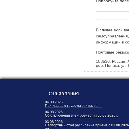
Попробуйте пере
Карта сайта
Онлайн-обращения
В случае если в
самоуправления,
информации в со
Почтовые реквиз
188530, Россия, 
дер. Пеники, ул. 
88530, Россия, Ленинградская
бласть, Ломоносовский район,
дер. Пеники, ул. Новая, д. 13,
пом. 31
Объявления
04.08.2026
Приглашаем трудоустроиться в …
04.08.2026
Об отключении электроэнергии 05.08.2026 г.
03.08.2026
Паспортный стол расписание приема с 03.08.2026
по …