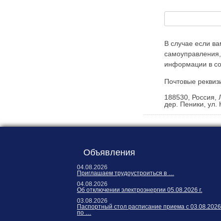
Карта сайта
Онлайн-обращения
В случае если в
самоуправления,
информации в со
Почтовые реквиз
188530, Россия, 
дер. Пеники, ул. 
88530, Россия, Ленинградская
бласть, Ломоносовский район,
дер. Пеники, ул. Новая, д. 13,
Объявления
пом. 31
04.08.2026
Приглашаем трудоустроиться в …
04.08.2026
Об отключении электроэнергии 05.08.2026 г.
03.08.2026
Паспортный стол расписание приема с 03.08.2026
по …