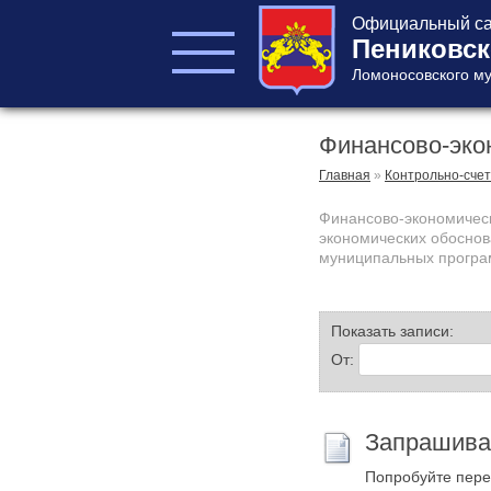
Официальный са
Пениковск
Ломоносовского му
Финансово-эко
ГЛАВА ПОСЕЛЕНИЯ
ГЛАВА
Главная
»
Контрольно-счет
АДМИНИСТРАЦИИ
Финансово-экономическ
АДМИНИСТРАЦИЯ
экономических обоснов
СОВЕТ ДЕПУТАТОВ
муниципальных програ
КОНТРОЛЬНО-
СЧЕТНЫЙ ОРГАН
Показать записи:
От:
Запрашива
Главная
Попробуйте пере