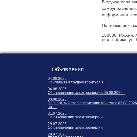
Карта сайта
В случае если в
самоуправления,
Онлайн-обращения
информации в со
Почтовые реквиз
188530, Россия, 
дер. Пеники, ул. 
Объявления
88530, Россия, Ленинградская
04.08.2026
бласть, Ломоносовский район,
Приглашаем трудоустроиться в …
дер. Пеники, ул. Новая, д. 13,
04.08.2026
Об отключении электроэнергии 05.08.2026 г.
пом. 31
03.08.2026
Паспортный стол расписание приема с 03.08.2026
по …
31.07.2026
Об отключении электроэнергии
29.07.2026
Об отключении электроэнергии
28.07.2026