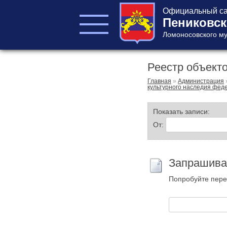
Официальный са
Пениковск
Ломоносовского му
Реестр объект
ГЛАВА ПОСЕЛЕНИЯ
ГЛАВА
Главная
»
Администрация
культурного наследия феде
АДМИНИСТРАЦИИ
АДМИНИСТРАЦИЯ
Показать записи:
СОВЕТ ДЕПУТАТОВ
От:
КОНТРОЛЬНО-
СЧЕТНЫЙ ОРГАН
Запрашива
Попробуйте пере
Главная