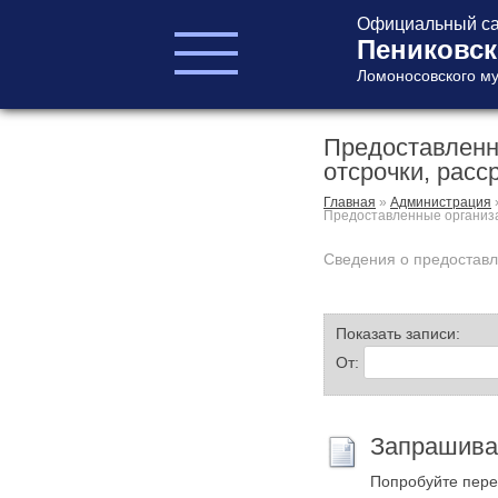
Официальный са
Пениковск
Ломоносовского му
Предоставленн
ГЛАВА ПОСЕЛЕНИЯ
отсрочки, расс
ГЛАВА
АДМИНИСТРАЦИИ
Главная
»
Администрация
Предоставленные организа
АДМИНИСТРАЦИЯ
СОВЕТ ДЕПУТАТОВ
Сведения о предоставл
КОНТРОЛЬНО-
СЧЕТНЫЙ ОРГАН
Показать записи:
От:
Запрашива
Главная
Попробуйте пере