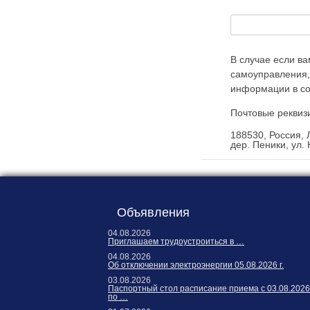
Карта сайта
Онлайн-обращения
В случае если в
самоуправления,
информации в со
Почтовые реквиз
188530, Россия, 
дер. Пеники, ул. 
88530, Россия, Ленинградская
бласть, Ломоносовский район,
дер. Пеники, ул. Новая, д. 13,
Объявления
пом. 31
04.08.2026
Приглашаем трудоустроиться в …
04.08.2026
Об отключении электроэнергии 05.08.2026 г.
03.08.2026
Паспортный стол расписание приема с 03.08.2026
по …