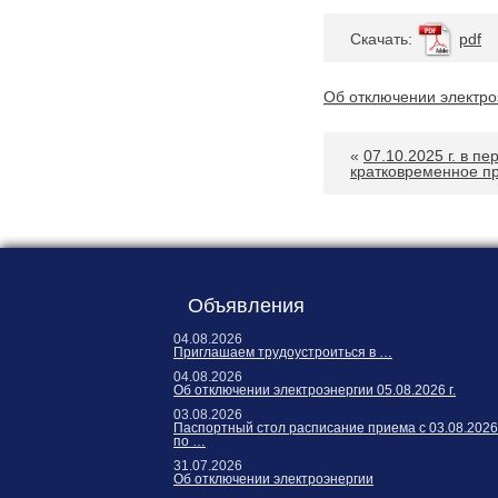
Карта сайта
Онлайн-обращения
Cкачать:
pdf
Об отключении электро
«
07.10.2025 г. в пе
кратковременное п
88530, Россия, Ленинградская
бласть, Ломоносовский район,
Объявления
дер. Пеники, ул. Новая, д. 13,
04.08.2026
пом. 31
Приглашаем трудоустроиться в …
04.08.2026
Об отключении электроэнергии 05.08.2026 г.
03.08.2026
Паспортный стол расписание приема с 03.08.2026
по …
31.07.2026
Об отключении электроэнергии