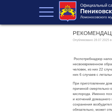
Официальный са
Пениковск
Ломоносовского му
РЕКОМЕНДАЦИ
ГЛАВА ПОСЕЛЕНИЯ
ГЛАВА
Опубликовано
28.07.2025
в
АДМИНИСТРАЦИИ
АДМИНИСТРАЦИЯ
СОВЕТ ДЕПУТАТОВ
Роспотребнадзор напо
несвоевременном обращ
КОНТРОЛЬНО-
СЧЕТНЫЙ ОРГАН
человек, из них 22 слу
них 6 случаев с леталь
При приготовлении дом
причиной смертельно-о
кислорода. Именно поэ
и копчений домашнего п
сохранения возбудителя
Главная
обязательно, может отм