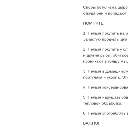
Карта сайта
Споры ботулизма широк
Онлайн-обращения
откуда они и попадают
ПОМНИТЕ:
1. Нельзя покупать на 
Зачастую продукты для
2. Нельзя покупать у 
и другие рыбы, обитаю
проникают в толщу мы
3. Нельзя в домашних у
88530, Россия, Ленинградская
бласть, Ломоносовский район,
портулака и укропа. Эт
дер. Пеники, ул. Новая, д. 13,
4. Нельзя консервирова
пом. 31
5. Нельзя нарушать об
тепловой обработки.
6. Нельзя употреблять 
ВАЖНО!