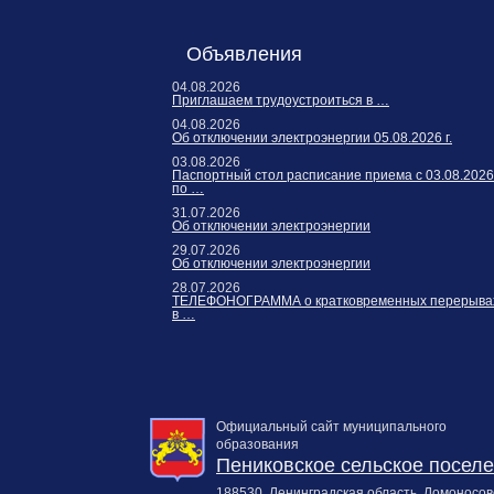
Карта сайта
Онлайн-обращения
Объявления
04.08.2026
Приглашаем трудоустроиться в …
04.08.2026
Об отключении электроэнергии 05.08.2026 г.
03.08.2026
Паспортный стол расписание приема с 03.08.2026
по …
31.07.2026
Об отключении электроэнергии
29.07.2026
Об отключении электроэнергии
88530, Россия, Ленинградская
28.07.2026
бласть, Ломоносовский район,
ТЕЛЕФОНОГРАММА о кратковременных перерыва
в …
дер. Пеники, ул. Новая, д. 13,
пом. 31
Официальный сайт муниципального
образования
Пениковское сельское посел
188530, Ленинградская область, Ломоносов