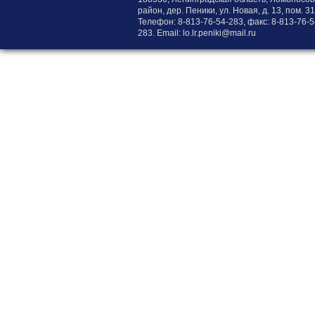
район, дер. Пеники, ул. Новая, д. 13, пом. 31
Телефон:
8-813-76-54-283
, факс:
8-813-76-5
283
. Email:
lo.lr.peniki@mail.ru