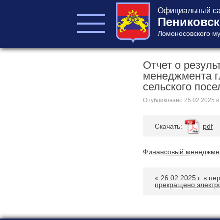
Официальный са
Пениковск
Ломоносовского му
Отчет о резуль
ГЛАВА ПОСЕЛЕНИЯ
менеджмента г
ГЛАВА
сельского посе
АДМИНИСТРАЦИИ
АДМИНИСТРАЦИЯ
Опубликовано
25.02.2025
в
СОВЕТ ДЕПУТАТОВ
Cкачать:
pdf
КОНТРОЛЬНО-
СЧЕТНЫЙ ОРГАН
Финансовый менеджме
«
26.02.2025 г. в пе
прекращено электр
Главная