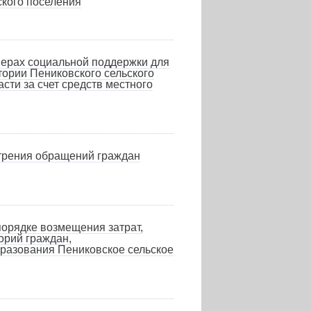
ского поселения
мерах социальной поддержки для
тории Пениковского сельского
ти за счет средств местного
трения обращений граждан
рядке возмещения затрат,
орий граждан,
разования Пениковское сельское