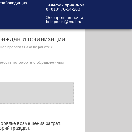
Телефон приемной:
8 (813) 76-54-283
Электронная почта:
lo.lr.peniki@mail.ru
раждан и организаций
ная правовая база по работе с
ьность по работе с обращениями
рядке возмещения затрат,
орий граждан,