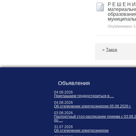
Р Е Ш Е Н И
материальн
образования
муниципальн
Опубликовано
1
«
Такси
Объявления
04.08.2026
Приглашаем трудоустроиться в …
04.08.2026
Об отключении электроэнергии 05.08.2026 г.
03.08.2026
Паспортный стол расписание приема с 03.08.
по …
31.07.2026
Об отключении электроэнергии