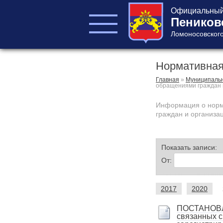
Официальный 
Пеников
Ломоносовского
Нормативная
ГЛАВА ПОСЕЛЕНИЯ
ГЛАВА
Главная
»
Муниципальн
обращениями граждан 
АДМИНИСТРАЦИИ
АДМИНИСТРАЦИЯ
Информация о норма
граждан и организа
СОВЕТ ДЕПУТАТОВ
КОНТРОЛЬНО-
СЧЕТНЫЙ ОРГАН
Показать записи:
От:
2017
2020
ПОСТАНОВЛЕ
Главная
связанных с