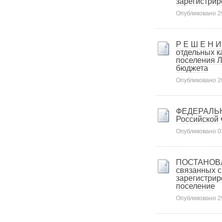
зарегистрир
Карта сайта
Опубликовано
2
Онлайн-обращения
Р Е Ш Е Н И
отдельных к
поселения Л
бюджета
Опубликовано
2
ФЕДЕРАЛЬНЫ
Российской
188530, Россия, Ленинградская
Опубликовано
0
область, Ломоносовский район,
дер. Пеники, ул. Новая, д. 13,
пом. 31
ПОСТАНОВЛЕ
связанных с
зарегистрир
поселение
Опубликовано
2