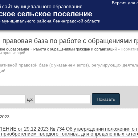
сайт муниципального образования
ское сельское поселение
 муниципального района Ленинградской области
 правовая база по работе с обращениями г
ое образование
»
Работа с обращениями граждан и организаций
»
Норматив
и организаций
тивной правовой базе (с указанием актов), регулирующих деятел
ций.
До:
2023
НИЕ от 29.12.2023 № 734 Об утверждении положения о по
 приобретением твердого топлива, для определенных катег