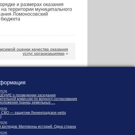
орядке и размерах оказания
на территории муниципального
вания Ломоносовский
о бюджета
висимой оценки качества оказания
услуг организациями
»
формация
2026
ЕНИЕ о проведении заседания
ительной комиссии по вопросу согласования
положения границ земельных …
2026
е СВО — защитим Ленинградское небо
!
2026
 взглядов. Миллионы историй. Одна страна
2026