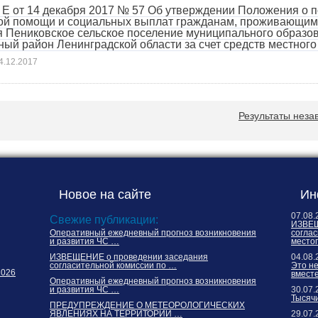
 Е от 14 декабря 2017 № 57 Об утверждении Положения о п
ой помощи и социальных выплат гражданам, проживающим 
 Пениковское сельское поселение муниципального образо
ый район Ленинградской области за счет средств местног
4.12.2017
Результаты неза
Новое на сайте
Ин
07.08.
Свежие публикации:
ИЗВЕЩ
Оперативный ежедневный прогноз возникновения
соглас
и развития ЧС …
место
ИЗВЕЩЕНИЕ о проведении заседания
04.08.
согласительной комиссии по …
Это н
2026
вместе
Оперативный ежедневный прогноз возникновения
и развития ЧС …
30.07.
Тысячи
ПРЕДУПРЕЖДЕНИЕ О МЕТЕОРОЛОГИЧЕСКИХ
ЯВЛЕНИЯХ НА ТЕРРИТОРИИ …
29.07.